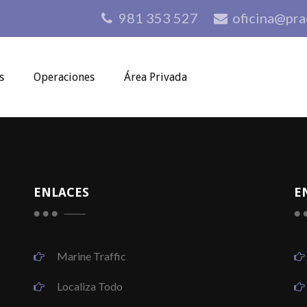
981 353 527
oficina@pra
s
Operaciones
Área Privada
ENLACES
E
Marine Traffic
Localiza Todo