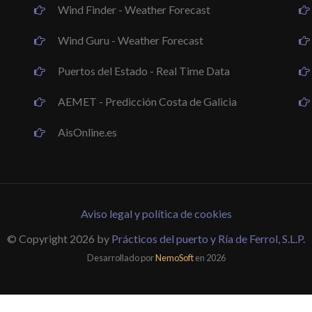
Wind Finder - Weather Forecast
Wind Guru - Weather Forecast
Puertos del Estado - Real Time Data
AEMET - Predicción Costa de Galicia
AisOnline.es
Aviso legal y política de cookies
© Copyright 2026 by
Prácticos del puerto y Ría de Ferrol, S.L.P.
Desarrollado por
NemoSoft
en 2026