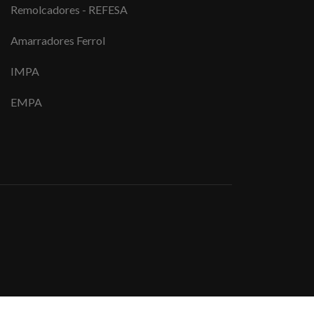
Remolcadores - REFESA
Amarradores Ferrol
IMPA
EMPA