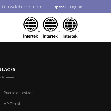
cticosdeferrol.com
Español
English
NLACES
Puerto del estado
AP Ferrol