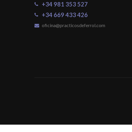
+34 981 353 527
+34 669 433 426
oficina@practicosdeferrol.com