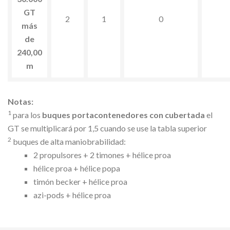
GT
2
1
0
más
de
240,00
m
Notas:
1
para los
buques portacontenedores con cubertada
el
GT se multiplicará por 1,5 cuando se use la tabla superior
2
buques de alta maniobrabilidad:
2 propulsores + 2 timones + hélice proa
hélice proa + hélice popa
timón becker + hélice proa
azi-pods + hélice proa