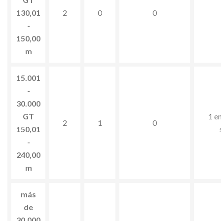
130,01
2
0
0
-
150,00
m
15.001
-
30.000
GT
1 en
2
1
0
150,01
-
240,00
m
más
de
30.000