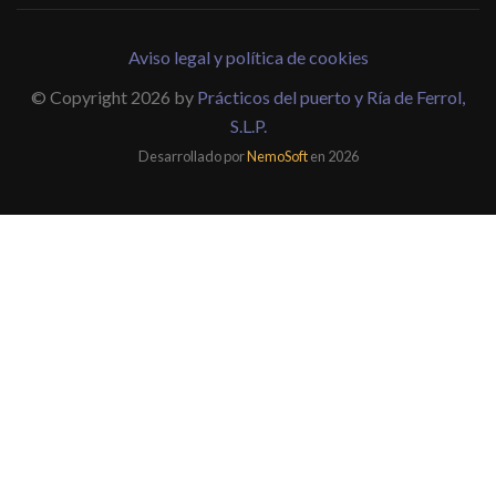
Aviso legal y política de cookies
© Copyright 2026 by
Prácticos del puerto y Ría de Ferrol,
S.L.P.
Desarrollado por
NemoSoft
en 2026