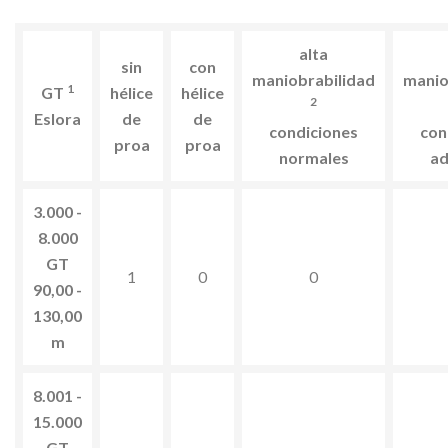
alta
sin
con
maniobrabilidad
manio
1
GT
hélice
hélice
2
Eslora
de
de
condiciones
con
proa
proa
normales
ad
3.000 -
8.000
GT
1
0
0
90,00 -
130,00
m
8.001 -
15.000
GT