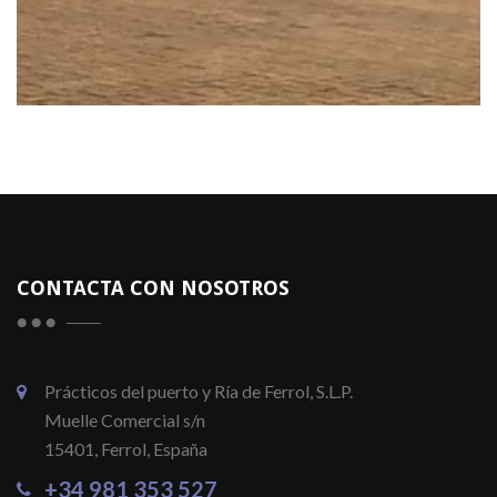
CONTACTA CON NOSOTROS
Prácticos del puerto y Ría de Ferrol, S.L.P.
Muelle Comercial s/n
15401, Ferrol, España
+34 981 353 527